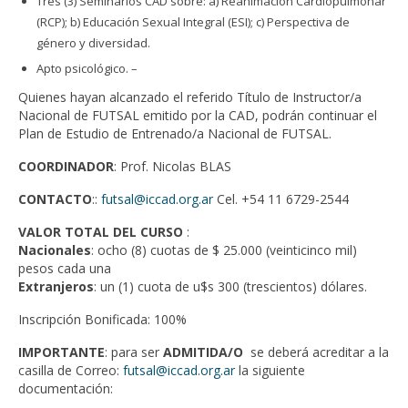
Tres (3) Seminarios CAD sobre: a) Reanimación Cardiopulmonar
(RCP); b) Educación Sexual Integral (ESI); c) Perspectiva de
género y diversidad.
Apto psicológico. –
Quienes hayan alcanzado el referido Título de Instructor/a
Nacional de FUTSAL emitido por la CAD, podrán continuar el
Plan de Estudio de Entrenado/a Nacional de FUTSAL.
COORDINADOR
: Prof. Nicolas BLAS
CONTACTO
::
futsal@iccad.org.ar
Cel. +54 11 6729-2544
VALOR TOTAL DEL CURSO
:
Nacionales
: ocho (8) cuotas de $ 25.000 (veinticinco mil)
pesos cada una
Extranjeros
: un (1) cuota de u$s 300 (trescientos) dólares.
Inscripción Bonificada: 100%
IMPORTANTE
: para ser
ADMITIDA/O
se deberá acreditar a la
casilla de Correo:
futsal@iccad.org.ar
la siguiente
documentación: